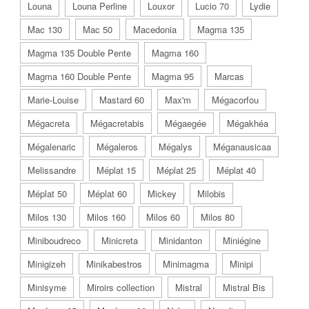
Louna
Louna Perline
Louxor
Lucio 70
Lydie
Mac 130
Mac 50
Macedonia
Magma 135
Magma 135 Double Pente
Magma 160
Magma 160 Double Pente
Magma 95
Marcas
Marie-Louise
Mastard 60
Max'm
Mégacorfou
Mégacreta
Mégacretabis
Mégaegée
Mégakhéa
Mégalenaric
Mégaleros
Mégalys
Méganausicaa
Melissandre
Méplat 15
Méplat 25
Méplat 40
Méplat 50
Méplat 60
Mickey
Milobis
Milos 130
Milos 160
Milos 60
Milos 80
Miniboudreco
Minicreta
Minidanton
Miniégine
Minigizeh
Minikabestros
Minimagma
Minipi
Minisyme
Miroirs collection
Mistral
Mistral Bis