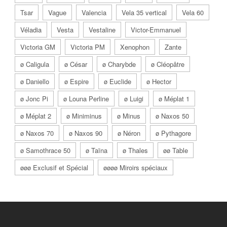
Tsar
Vague
Valencia
Vela 35 vertical
Vela 60
Véladia
Vesta
Vestaline
Victor-Emmanuel
Victoria GM
Victoria PM
Xenophon
Zante
ø Caligula
ø César
ø Charybde
ø Cléopâtre
ø Daniello
ø Espire
ø Euclide
ø Hector
ø Jonc Pi
ø Louna Perline
ø Luigi
ø Méplat 1
ø Méplat 2
ø Miniminus
ø Minus
ø Naxos 50
ø Naxos 70
ø Naxos 90
ø Néron
ø Pythagore
ø Samothrace 50
ø Taïna
ø Thales
øø Table
øøø Exclusif et Spécial
øøøø Miroirs spéciaux