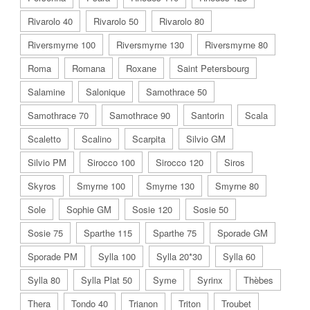
Rivarolo 40
Rivarolo 50
Rivarolo 80
Riversmyrne 100
Riversmyrne 130
Riversmyrne 80
Roma
Romana
Roxane
Saint Petersbourg
Salamine
Salonique
Samothrace 50
Samothrace 70
Samothrace 90
Santorin
Scala
Scaletto
Scalino
Scarpita
Silvio GM
Silvio PM
Sirocco 100
Sirocco 120
Siros
Skyros
Smyrne 100
Smyrne 130
Smyrne 80
Sole
Sophie GM
Sosie 120
Sosie 50
Sosie 75
Sparthe 115
Sparthe 75
Sporade GM
Sporade PM
Sylla 100
Sylla 20*30
Sylla 60
Sylla 80
Sylla Plat 50
Syme
Syrinx
Thèbes
Thera
Tondo 40
Trianon
Triton
Troubet