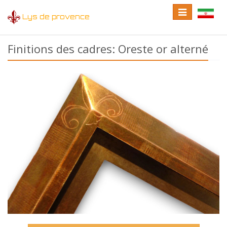
Toggle
Toggle
Lys de provence
navigation
language
Finitions des cadres: Oreste or alterné