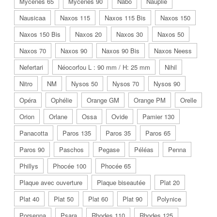
Mycènes 65
Mycènes 90
Nabo
Nauplie
Nausicaa
Naxos 115
Naxos 115 Bis
Naxos 150
Naxos 150 Bis
Naxos 20
Naxos 30
Naxos 50
Naxos 70
Naxos 90
Naxos 90 Bis
Naxos Neess
Nefertari
Néocorfou L : 90 mm / H: 25 mm
Nihil
Nitro
NM
Nysos 50
Nysos 70
Nysos 90
Opéra
Ophélie
Orange GM
Orange PM
Orelle
Orion
Orlane
Ossa
Ovide
Pamier 130
Panacotta
Paros 135
Paros 35
Paros 65
Paros 90
Paschos
Pegase
Péléas
Penna
Phillys
Phocée 100
Phocée 65
Plaque avec ouverture
Plaque biseautée
Plat 20
Plat 40
Plat 50
Plat 60
Plat 90
Polynice
Porsenna
Psara
Rhodes 110
Rhodes 125