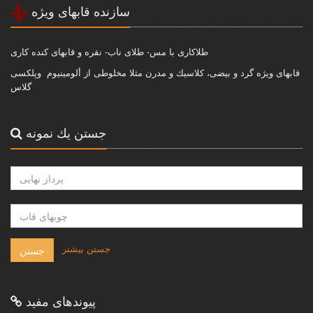
سازنده قابهاى ويژه
طلاكارى با مس- طلاى ناب- نقره و قابهاى كنده كارى
قابهاى ويژه گرد و بيضى، كلاسيك و مدرن مثلا مخلوطى از ألومينيوم وپلكسى
گلاس
جستن يك نمونه
-
جستن بيشتر
جستن
پيوندهاى مفيد