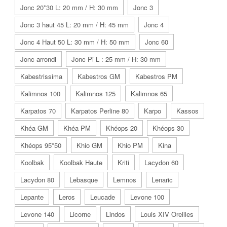
Jonc 20*30 L: 20 mm / H: 30 mm
Jonc 3
Jonc 3 haut 45 L: 20 mm / H: 45 mm
Jonc 4
Jonc 4 Haut 50 L: 30 mm / H: 50 mm
Jonc 60
Jonc arrondi
Jonc Pi L : 25 mm / H: 30 mm
Kabestrissima
Kabestros GM
Kabestros PM
Kalimnos 100
Kalimnos 125
Kalimnos 65
Karpatos 70
Karpatos Perline 80
Karpo
Kassos
Khéa GM
Khéa PM
Khéops 20
Khéops 30
Khéops 95*50
Khio GM
Khio PM
Kina
Koolbak
Koolbak Haute
Kriti
Lacydon 60
Lacydon 80
Lebasque
Lemnos
Lenaric
Lepante
Leros
Leucade
Levone 100
Levone 140
Licorne
Lindos
Louis XIV Oreilles