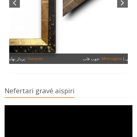
چوب قاب:
Minimagma
| پرداز نهايى:
Gravé or
Nefertari gravé aïspiri