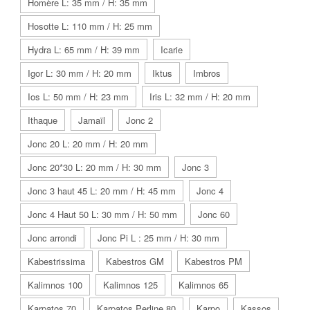
Homère L: 35 mm / H: 35 mm
Hosotte L: 110 mm / H: 25 mm
Hydra L: 65 mm / H: 39 mm
Icarie
Igor L: 30 mm / H: 20 mm
Iktus
Imbros
Ios L: 50 mm / H: 23 mm
Iris L: 32 mm / H: 20 mm
Ithaque
Jamaïl
Jonc 2
Jonc 20 L: 20 mm / H: 20 mm
Jonc 20*30 L: 20 mm / H: 30 mm
Jonc 3
Jonc 3 haut 45 L: 20 mm / H: 45 mm
Jonc 4
Jonc 4 Haut 50 L: 30 mm / H: 50 mm
Jonc 60
Jonc arrondi
Jonc Pi L : 25 mm / H: 30 mm
Kabestrissima
Kabestros GM
Kabestros PM
Kalimnos 100
Kalimnos 125
Kalimnos 65
Karpatos 70
Karpatos Perline 80
Karpo
Kassos