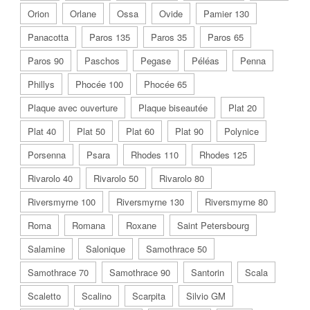
Orion
Orlane
Ossa
Ovide
Pamier 130
Panacotta
Paros 135
Paros 35
Paros 65
Paros 90
Paschos
Pegase
Péléas
Penna
Phillys
Phocée 100
Phocée 65
Plaque avec ouverture
Plaque biseautée
Plat 20
Plat 40
Plat 50
Plat 60
Plat 90
Polynice
Porsenna
Psara
Rhodes 110
Rhodes 125
Rivarolo 40
Rivarolo 50
Rivarolo 80
Riversmyrne 100
Riversmyrne 130
Riversmyrne 80
Roma
Romana
Roxane
Saint Petersbourg
Salamine
Salonique
Samothrace 50
Samothrace 70
Samothrace 90
Santorin
Scala
Scaletto
Scalino
Scarpita
Silvio GM