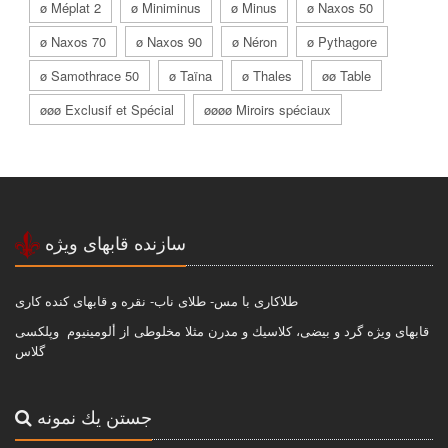
ø Méplat 2
ø Miniminus
ø Minus
ø Naxos 50
ø Naxos 70
ø Naxos 90
ø Néron
ø Pythagore
ø Samothrace 50
ø Taïna
ø Thales
øø Table
øøø Exclusif et Spécial
øøøø Miroirs spéciaux
سازنده قابهاى ويژه
طلاكارى با مس- طلاى ناب- نقره و قابهاى كنده كارى
قابهاى ويژه گرد و بيضى، كلاسيك و مدرن مثلا مخلوطى از ألومينيوم وپلكسى
گلاس
جستن يك نمونه