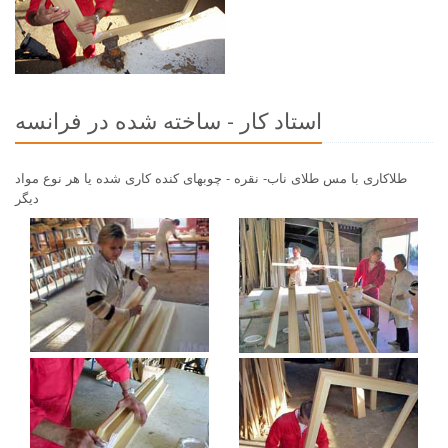
استاد كار - ساخته شده در فرانسه
طلاكارى با مس طلاى ناب- نقره - چوبهاى كنده كارى شده يا هر نوع مواد
ديگر