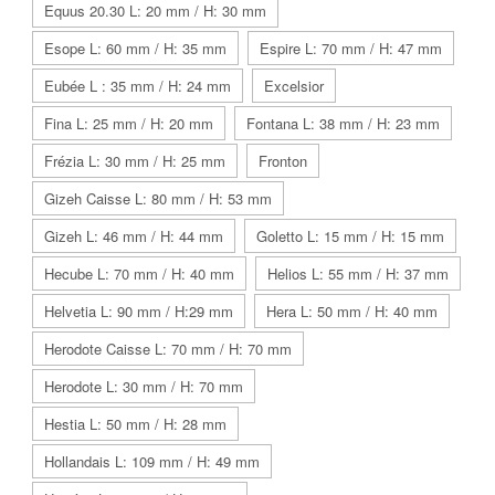
Equus 20.30 L: 20 mm / H: 30 mm
Esope L: 60 mm / H: 35 mm
Espire L: 70 mm / H: 47 mm
Eubée L : 35 mm / H: 24 mm
Excelsior
Fina L: 25 mm / H: 20 mm
Fontana L: 38 mm / H: 23 mm
Frézia L: 30 mm / H: 25 mm
Fronton
Gizeh Caisse L: 80 mm / H: 53 mm
Gizeh L: 46 mm / H: 44 mm
Goletto L: 15 mm / H: 15 mm
Hecube L: 70 mm / H: 40 mm
Helios L: 55 mm / H: 37 mm
Helvetia L: 90 mm / H:29 mm
Hera L: 50 mm / H: 40 mm
Herodote Caisse L: 70 mm / H: 70 mm
Herodote L: 30 mm / H: 70 mm
Hestia L: 50 mm / H: 28 mm
Hollandais L: 109 mm / H: 49 mm