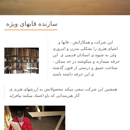
سازنده قابهاى ويژه
اين شركت و همكارانش ، قابها و
اشياى هنرى را بشكلى مدرن و امروزى
ولى به شيوه ى استادان قديمى ى اين
حرفه ميسازند و ميكوشند در حد ممكن ،
شناخت عميق و درستى از فنون گذشته
ى اين حرفه داشته باشند
همچنين اين شركت سعى ميكند محصولاتش به ارزشهاى هنرى ى
آثار هنرمندانى كه باو اعتماد ميكنند بيافزايد