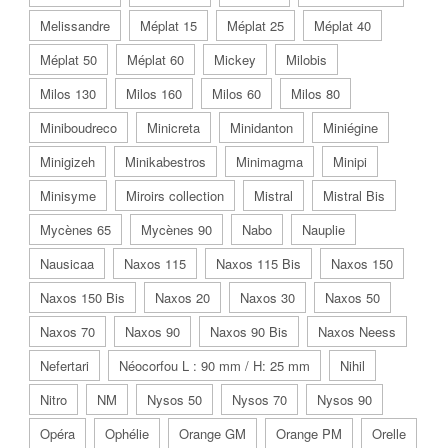
Melissandre
Méplat 15
Méplat 25
Méplat 40
Méplat 50
Méplat 60
Mickey
Milobis
Milos 130
Milos 160
Milos 60
Milos 80
Miniboudreco
Minicreta
Minidanton
Miniégine
Minigizeh
Minikabestros
Minimagma
Minipi
Minisyme
Miroirs collection
Mistral
Mistral Bis
Mycènes 65
Mycènes 90
Nabo
Nauplie
Nausicaa
Naxos 115
Naxos 115 Bis
Naxos 150
Naxos 150 Bis
Naxos 20
Naxos 30
Naxos 50
Naxos 70
Naxos 90
Naxos 90 Bis
Naxos Neess
Nefertari
Néocorfou L : 90 mm / H: 25 mm
Nihil
Nitro
NM
Nysos 50
Nysos 70
Nysos 90
Opéra
Ophélie
Orange GM
Orange PM
Orelle