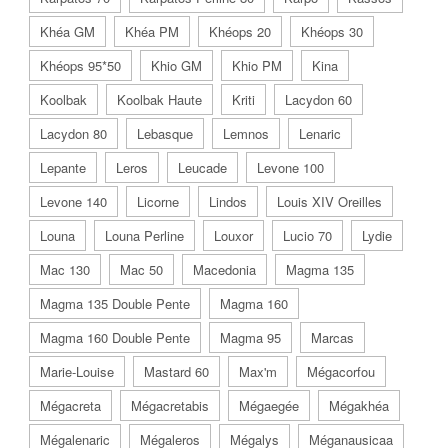
Khéa GM
Khéa PM
Khéops 20
Khéops 30
Khéops 95*50
Khio GM
Khio PM
Kina
Koolbak
Koolbak Haute
Kriti
Lacydon 60
Lacydon 80
Lebasque
Lemnos
Lenaric
Lepante
Leros
Leucade
Levone 100
Levone 140
Licorne
Lindos
Louis XIV Oreilles
Louna
Louna Perline
Louxor
Lucio 70
Lydie
Mac 130
Mac 50
Macedonia
Magma 135
Magma 135 Double Pente
Magma 160
Magma 160 Double Pente
Magma 95
Marcas
Marie-Louise
Mastard 60
Max'm
Mégacorfou
Mégacreta
Mégacretabis
Mégaegée
Mégakhéa
Mégalenaric
Mégaleros
Mégalys
Méganausicaa