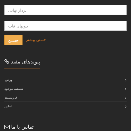
-
جستن بيشتر
جستن
پيوندهاى مفيد
برشها
هميشه موجود
فروشندها
تماس
تماس با ما