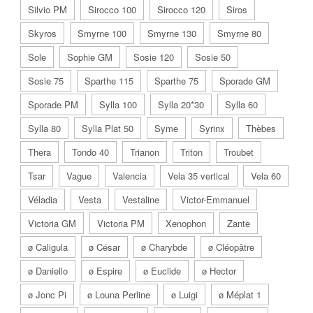
Silvio PM
Sirocco 100
Sirocco 120
Siros
Skyros
Smyrne 100
Smyrne 130
Smyrne 80
Sole
Sophie GM
Sosie 120
Sosie 50
Sosie 75
Sparthe 115
Sparthe 75
Sporade GM
Sporade PM
Sylla 100
Sylla 20*30
Sylla 60
Sylla 80
Sylla Plat 50
Syme
Syrinx
Thèbes
Thera
Tondo 40
Trianon
Triton
Troubet
Tsar
Vague
Valencia
Vela 35 vertical
Vela 60
Véladia
Vesta
Vestaline
Victor-Emmanuel
Victoria GM
Victoria PM
Xenophon
Zante
ø Caligula
ø César
ø Charybde
ø Cléopâtre
ø Daniello
ø Espire
ø Euclide
ø Hector
ø Jonc Pi
ø Louna Perline
ø Luigi
ø Méplat 1