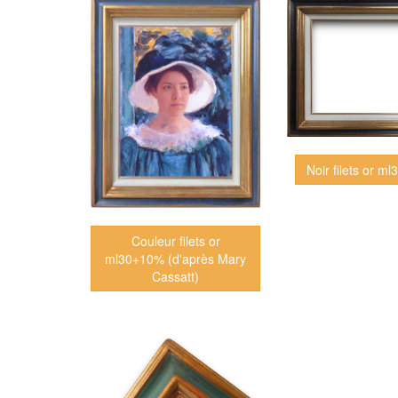
Noir filets or m
Couleur filets or
ml30+10% (d'après Mary
Cassatt)