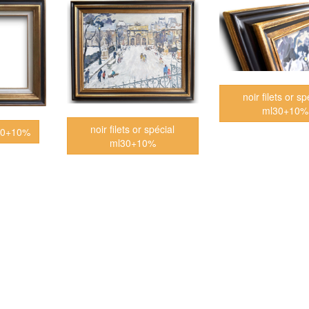
noir filets or sp
ml30+10%
noir filets or spécial
l30+10%
ml30+10%