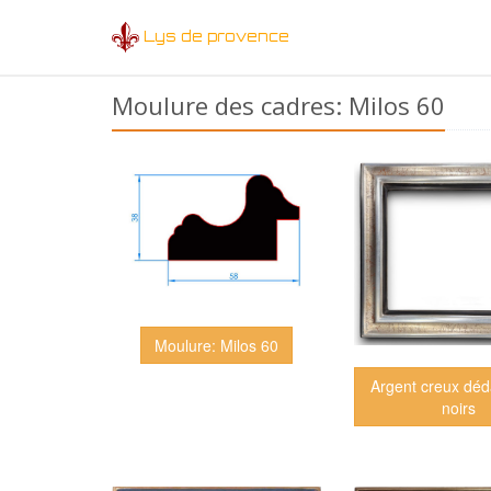
Lys de provence
Moulure des cadres: Milos 60
Moulure: Milos 60
Argent creux déda
noirs