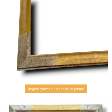
Angles gravés or blanc or fin patiné