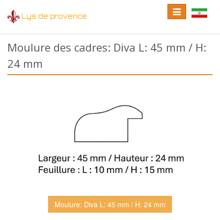
Toggle
Toggle
Lys de provence
navigation
language
Moulure des cadres: Diva L: 45 mm / H:
24 mm
Moulure: Diva L: 45 mm / H: 24 mm