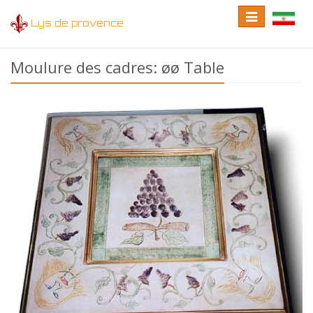
Toggle
Toggle
Lys de provence
navigation
language
Moulure des cadres: øø Table