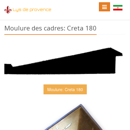
Toggle
Toggle
Lys de provence
navigation
language
Moulure des cadres: Creta 180
Moulure: Creta 180