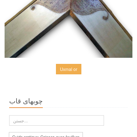
Uxmal or
چوبهاى قاب
Guide pratique: Caisses avec feuillure