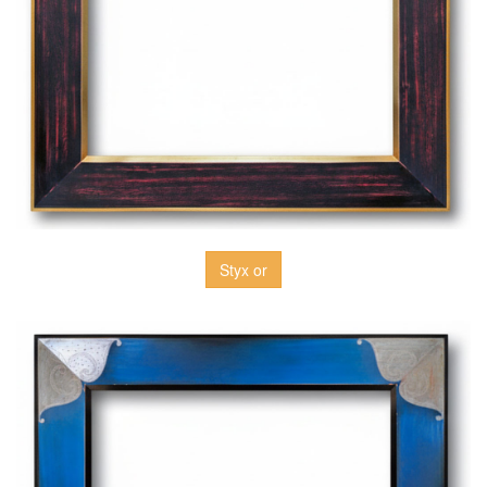
Styx or