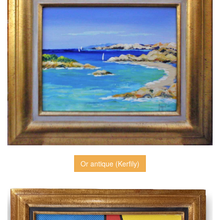
Or antique (Kerfily)