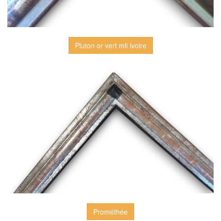
Pluton or vert mli ivoire
Prométhée