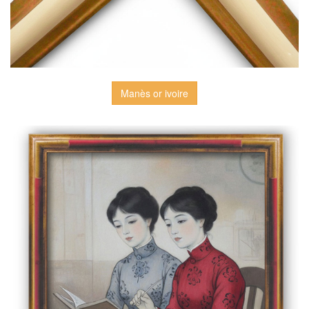
Manès or ivoire