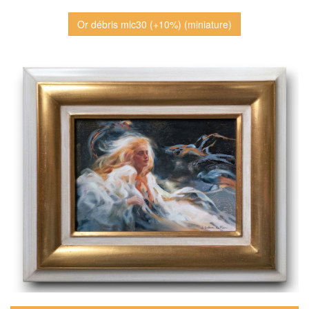
Or débris mlc30 (+10%) (miniature)