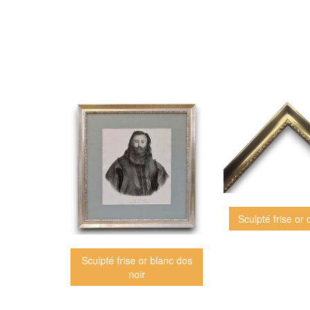
Sculpté frise or 
Sculpté frise or blanc dos
noir