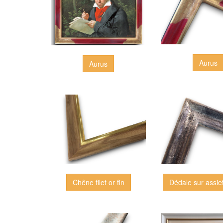
Aurus
Aurus
Dédale sur assiet
Chêne filet or fin