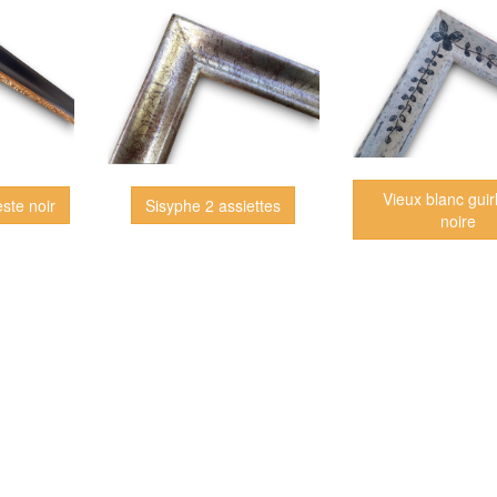
Vieux blanc gui
este noir
Sisyphe 2 assiettes
noire