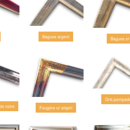
Bagues argent
Bagues or
Gris pompad
te noire
Fougère or aïspiri