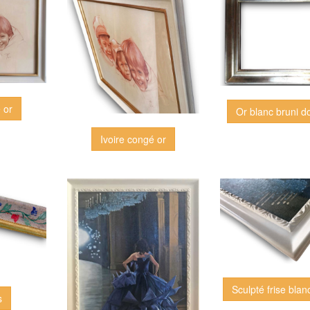
 or
Or blanc bruni d
Ivoire congé or
Sculpté frise blan
s