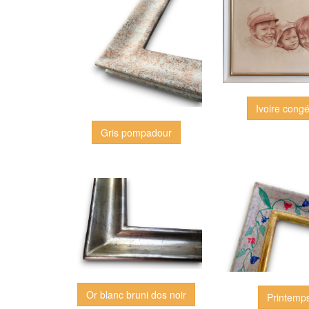
Ivoire congé
Gris pompadour
Or blanc bruni dos noir
Printemp