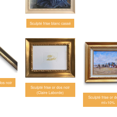
Sculpté frise blanc cassé
dos noir
Sculpté frise or dos noir
(Claire Laborde)
Sculpté frise or d
ml+10%