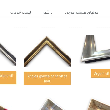
مدلهاى هميشه موجود
برشها
ليست خدمات
Argent vif
blanc vif
Angles gravés or fin vif et
mat