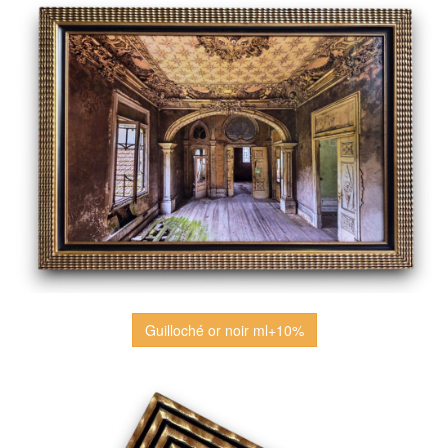
Guilloché or noir ml+10%