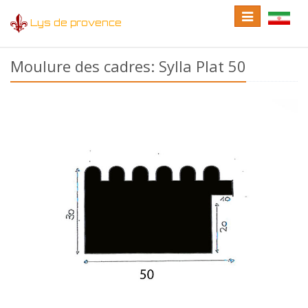
Toggle
Toggle
Lys de provence
navigation
language
Moulure des cadres: Sylla Plat 50