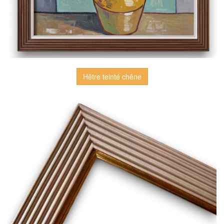
Hêtre teinté chêne