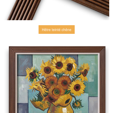
Hêtre teinté chêne