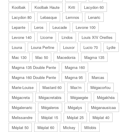
Koolbak
Koolbak Haute
Kriti
Lacydon 60
Lacydon 80
Lebasque
Lemnos
Lenaric
Lepante
Leros
Leucade
Levone 100
Levone 140
Licorne
Lindos
Louis XIV Oreilles
Louna
Louna Perline
Louxor
Lucio 70
Lydie
Mac 130
Mac 50
Macedonia
Magma 135
Magma 135 Double Pente
Magma 160
Magma 160 Double Pente
Magma 95
Marcas
Marie-Louise
Mastard 60
Max'm
Mégacorfou
Mégacreta
Mégacretabis
Mégaegée
Mégakhéa
Mégalenaric
Mégaleros
Mégalys
Méganausicaa
Melissandre
Méplat 15
Méplat 25
Méplat 40
Méplat 50
Méplat 60
Mickey
Milobis