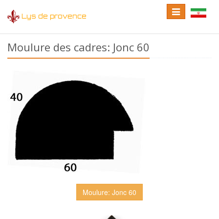
Toggle
Toggle
Lys de provence
navigation
language
Moulure des cadres: Jonc 60
Moulure: Jonc 60