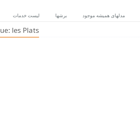
مدلهاى هميشه موجود
برشها
ليست خدمات
e: les Plats