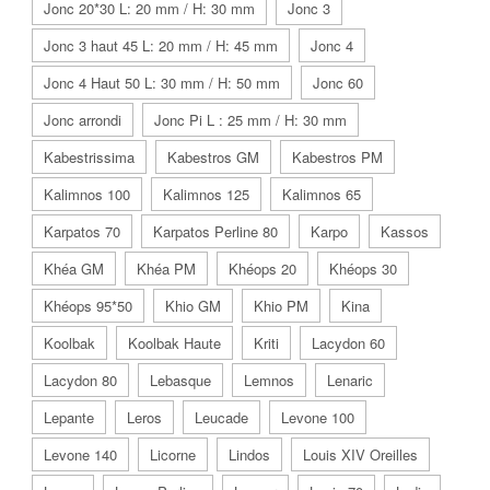
Jonc 20*30 L: 20 mm / H: 30 mm
Jonc 3
Jonc 3 haut 45 L: 20 mm / H: 45 mm
Jonc 4
Jonc 4 Haut 50 L: 30 mm / H: 50 mm
Jonc 60
Jonc arrondi
Jonc Pi L : 25 mm / H: 30 mm
Kabestrissima
Kabestros GM
Kabestros PM
Kalimnos 100
Kalimnos 125
Kalimnos 65
Karpatos 70
Karpatos Perline 80
Karpo
Kassos
Khéa GM
Khéa PM
Khéops 20
Khéops 30
Khéops 95*50
Khio GM
Khio PM
Kina
Koolbak
Koolbak Haute
Kriti
Lacydon 60
Lacydon 80
Lebasque
Lemnos
Lenaric
Lepante
Leros
Leucade
Levone 100
Levone 140
Licorne
Lindos
Louis XIV Oreilles