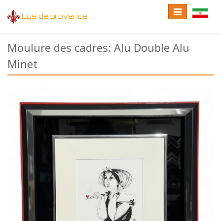
Toggle
Toggle
Lys de provence
navigation
language
Moulure des cadres: Alu Double Alu
Minet