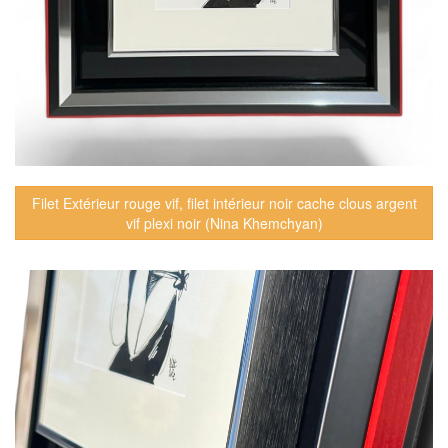
Filet Extérieur rouge vif, filet intérieur noir cache clous argent
vif plexi noir (Nina Khemchyan)