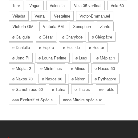
Tsar
Vague
Valencia
Vela 35 vertical
Vela 60
Véladia
Vesta
Vestaline
Victor-Emmanuel
Victoria GM
Victoria PM
Xenophon
Zante
ø Caligula
ø César
ø Charybde
ø Cléopâtre
ø Daniello
ø Espire
ø Euclide
ø Hector
ø Jonc Pi
ø Louna Perline
ø Luigi
ø Méplat 1
ø Méplat 2
ø Miniminus
ø Minus
ø Naxos 50
ø Naxos 70
ø Naxos 90
ø Néron
ø Pythagore
ø Samothrace 50
ø Taïna
ø Thales
øø Table
øøø Exclusif et Spécial
øøøø Miroirs spéciaux