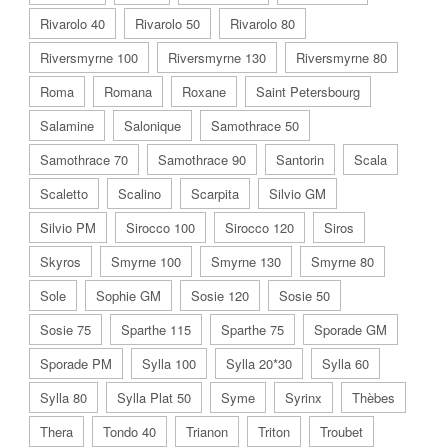
Rivarolo 40
Rivarolo 50
Rivarolo 80
Riversmyrne 100
Riversmyrne 130
Riversmyrne 80
Roma
Romana
Roxane
Saint Petersbourg
Salamine
Salonique
Samothrace 50
Samothrace 70
Samothrace 90
Santorin
Scala
Scaletto
Scalino
Scarpita
Silvio GM
Silvio PM
Sirocco 100
Sirocco 120
Siros
Skyros
Smyrne 100
Smyrne 130
Smyrne 80
Sole
Sophie GM
Sosie 120
Sosie 50
Sosie 75
Sparthe 115
Sparthe 75
Sporade GM
Sporade PM
Sylla 100
Sylla 20*30
Sylla 60
Sylla 80
Sylla Plat 50
Syme
Syrinx
Thèbes
Thera
Tondo 40
Trianon
Triton
Troubet