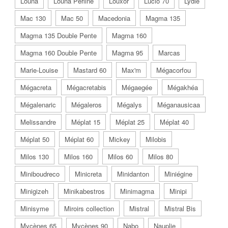
Louna
Louna Perline
Louxor
Lucio 70
Lydie
Mac 130
Mac 50
Macedonia
Magma 135
Magma 135 Double Pente
Magma 160
Magma 160 Double Pente
Magma 95
Marcas
Marie-Louise
Mastard 60
Max'm
Mégacorfou
Mégacreta
Mégacretabis
Mégaegée
Mégakhéa
Mégalenaric
Mégaleros
Mégalys
Méganausicaa
Melissandre
Méplat 15
Méplat 25
Méplat 40
Méplat 50
Méplat 60
Mickey
Milobis
Milos 130
Milos 160
Milos 60
Milos 80
Miniboudreco
Minicreta
Minidanton
Miniégine
Minigizeh
Minikabestros
Minimagma
Minipi
Minisyme
Miroirs collection
Mistral
Mistral Bis
Mycènes 65
Mycènes 90
Nabo
Nauplie