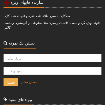
سازنده قابهاى ويژه
طلاكارى با مس- طلاى ناب- نقره و قابهاى كنده كارى
قابهاى ويژه گرد و بيضى، كلاسيك و مدرن مثلا مخلوطى از ألومينيوم وپلكسى
گلاس
جستن يك نمونه
-
جستن بيشتر
جستن
پيوندهاى مفيد