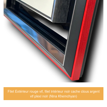
Filet Extérieur rouge vif, filet intérieur noir cache clous argent
vif plexi noir (Nina Khemchyan)