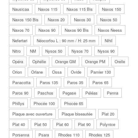
Nausicaa
Naxos 115
Naxos 115 Bis
Naxos 150
Naxos 150 Bis
Naxos 20
Naxos 30
Naxos 50
Naxos 70
Naxos 90
Naxos 90 Bis
Naxos Neess
Nefertari
Néocorfou L : 90 mm / H: 25 mm
Nihil
Nitro
NM
Nysos 50
Nysos 70
Nysos 90
Opéra
Ophélie
Orange GM
Orange PM
Orelle
Orion
Orlane
Ossa
Ovide
Pamier 130
Panacotta
Paros 135
Paros 35
Paros 65
Paros 90
Paschos
Pegase
Péléas
Penna
Phillys
Phocée 100
Phocée 65
Plaque avec ouverture
Plaque biseautée
Plat 20
Plat 40
Plat 50
Plat 60
Plat 90
Polynice
Porsenna
Psara
Rhodes 110
Rhodes 125