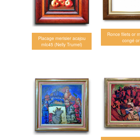
Ronce filets or ml
Placage merisier acajou
congé or
mlc45 (Nelly Trumel)