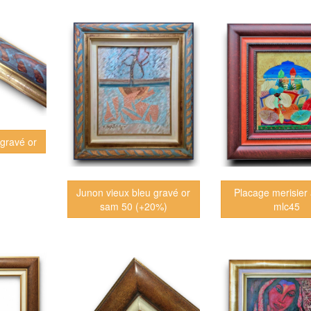
 gravé or
Junon vieux bleu gravé or
Placage merisier
sam 50 (+20%)
mlc45