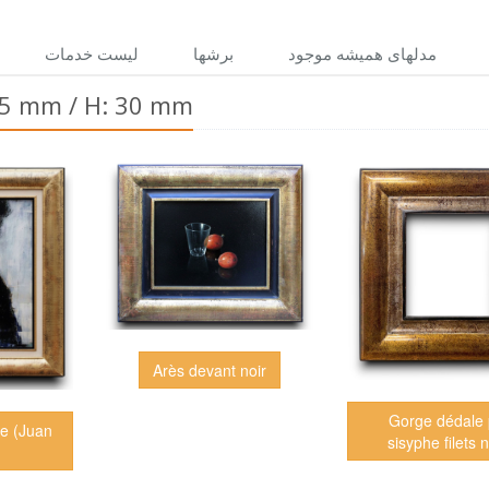
مدلهاى هميشه موجود
برشها
ليست خدمات
115 mm / H: 30 mm
Arès devant noir
Gorge dédale 
re (Juan
sisyphe filets 