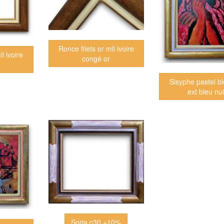
Ronce filets or mli ivoire
i ivoire
congé or
Sisyphe pastel ble
ext bleu nui
Soria c30 +10%