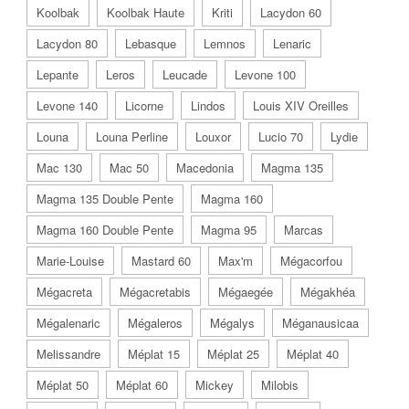
Koolbak
Koolbak Haute
Kriti
Lacydon 60
Lacydon 80
Lebasque
Lemnos
Lenaric
Lepante
Leros
Leucade
Levone 100
Levone 140
Licorne
Lindos
Louis XIV Oreilles
Louna
Louna Perline
Louxor
Lucio 70
Lydie
Mac 130
Mac 50
Macedonia
Magma 135
Magma 135 Double Pente
Magma 160
Magma 160 Double Pente
Magma 95
Marcas
Marie-Louise
Mastard 60
Max'm
Mégacorfou
Mégacreta
Mégacretabis
Mégaegée
Mégakhéa
Mégalenaric
Mégaleros
Mégalys
Méganausicaa
Melissandre
Méplat 15
Méplat 25
Méplat 40
Méplat 50
Méplat 60
Mickey
Milobis