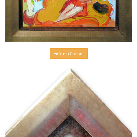
Yoël or (Dubuc)