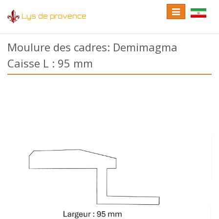
Toggle
Toggle
Lys de provence
navigation
language
Moulure des cadres: Demimagma
Caisse L : 95 mm