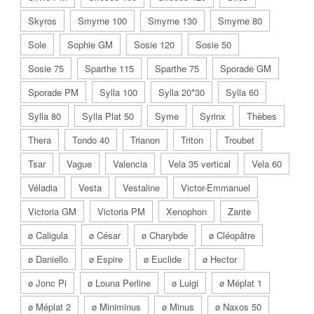
Skyros
Smyrne 100
Smyrne 130
Smyrne 80
Sole
Sophie GM
Sosie 120
Sosie 50
Sosie 75
Sparthe 115
Sparthe 75
Sporade GM
Sporade PM
Sylla 100
Sylla 20*30
Sylla 60
Sylla 80
Sylla Plat 50
Syme
Syrinx
Thèbes
Thera
Tondo 40
Trianon
Triton
Troubet
Tsar
Vague
Valencia
Vela 35 vertical
Vela 60
Véladia
Vesta
Vestaline
Victor-Emmanuel
Victoria GM
Victoria PM
Xenophon
Zante
ø Caligula
ø César
ø Charybde
ø Cléopâtre
ø Daniello
ø Espire
ø Euclide
ø Hector
ø Jonc Pi
ø Louna Perline
ø Luigi
ø Méplat 1
ø Méplat 2
ø Miniminus
ø Minus
ø Naxos 50