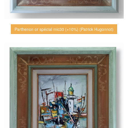
Parthenon or spécial mlc30 (+10%) (Patrick Hugonnot)