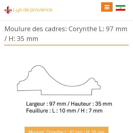
Toggle
Toggle
Lys de provence
navigation
language
Moulure des cadres: Corynthe L: 97 mm
/ H: 35 mm
Moulure: Corynthe L: 97 mm / H: 35 mm