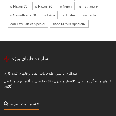
ø Naxos 70
ø Naxos 90
ø Néron
ø Pythagore
ø Samothrace 50
ø Taïna
ø Thales
øø Table
øøø Exclusif et Spécial
øøøø Miroirs spéciaux
سازنده قابهاى ويژه
طلاكارى با مس- طلاى ناب- نقره و قابهاى كنده كارى
قابهاى ويژه گرد و بيضى، كلاسيك و مدرن مثلا مخلوطى از ألومينيوم وپلكسى
گلاس
جستن يك نمونه