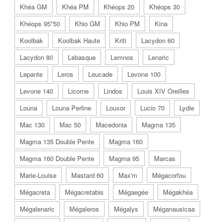
Khéa GM
Khéa PM
Khéops 20
Khéops 30
Khéops 95*50
Khio GM
Khio PM
Kina
Koolbak
Koolbak Haute
Kriti
Lacydon 60
Lacydon 80
Lebasque
Lemnos
Lenaric
Lepante
Leros
Leucade
Levone 100
Levone 140
Licorne
Lindos
Louis XIV Oreilles
Louna
Louna Perline
Louxor
Lucio 70
Lydie
Mac 130
Mac 50
Macedonia
Magma 135
Magma 135 Double Pente
Magma 160
Magma 160 Double Pente
Magma 95
Marcas
Marie-Louise
Mastard 60
Max'm
Mégacorfou
Mégacreta
Mégacretabis
Mégaegée
Mégakhéa
Mégalenaric
Mégaleros
Mégalys
Méganausicaa