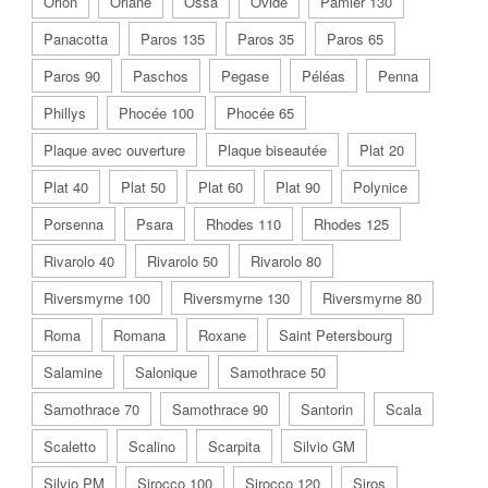
Orion
Orlane
Ossa
Ovide
Pamier 130
Panacotta
Paros 135
Paros 35
Paros 65
Paros 90
Paschos
Pegase
Péléas
Penna
Phillys
Phocée 100
Phocée 65
Plaque avec ouverture
Plaque biseautée
Plat 20
Plat 40
Plat 50
Plat 60
Plat 90
Polynice
Porsenna
Psara
Rhodes 110
Rhodes 125
Rivarolo 40
Rivarolo 50
Rivarolo 80
Riversmyrne 100
Riversmyrne 130
Riversmyrne 80
Roma
Romana
Roxane
Saint Petersbourg
Salamine
Salonique
Samothrace 50
Samothrace 70
Samothrace 90
Santorin
Scala
Scaletto
Scalino
Scarpita
Silvio GM
Silvio PM
Sirocco 100
Sirocco 120
Siros