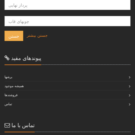
-
جستن بيشتر
جستن
پيوندهاى مفيد
برشها
هميشه موجود
فروشندها
تماس
تماس با ما