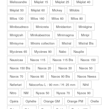
Melissandre
Méplat 15
Méplat 25
Méplat 40
Méplat 50
Méplat 60
Mickey
Milobis
Milos 130
Milos 160
Milos 60
Milos 80
Miniboudreco
Minicreta
Minidanton
Miniégine
Minigizeh
Minikabestros
Minimagma
Minipi
Minisyme
Miroirs collection
Mistral
Mistral Bis
Mycènes 65
Mycènes 90
Nabo
Nauplie
Nausicaa
Naxos 115
Naxos 115 Bis
Naxos 150
Naxos 150 Bis
Naxos 20
Naxos 30
Naxos 50
Naxos 70
Naxos 90
Naxos 90 Bis
Naxos Neess
Nefertari
Néocorfou L : 90 mm / H: 25 mm
Nihil
Nitro
NM
Nysos 50
Nysos 70
Nysos 90
Opéra
Ophélie
Orange GM
Orange PM
Orelle