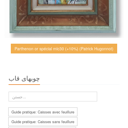
Parthenon or spécial mlc30 (+10%) (Patrick Hugonnot)
چوبهاى قاب
Guide pratique: Caisses avec feuillure
Guide pratique: Caisses sans feuillure