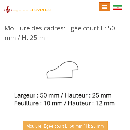
Toggle
Toggle
Lys de provence
navigation
language
Moulure des cadres: Egée court L: 50
mm / H: 25 mm
Moulure: Egée court L: 50 mm / H: 25 mm