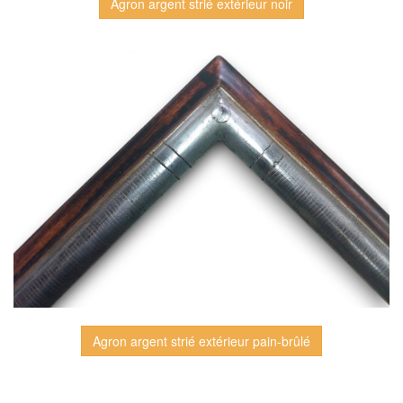
Agron argent strié extérieur noir
Agron argent strié extérieur pain-brûlé