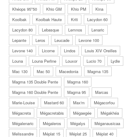
Khéops 95*50
Khio GM
Khio PM
Kina
Koolbak
Koolbak Haute
Kriti
Lacydon 60
Lacydon 80
Lebasque
Lemnos
Lenaric
Lepante
Leros
Leucade
Levone 100
Levone 140
Licorne
Lindos
Louis XIV Oreilles
Louna
Louna Perline
Louxor
Lucio 70
Lydie
Mac 130
Mac 50
Macedonia
Magma 135
Magma 135 Double Pente
Magma 160
Magma 160 Double Pente
Magma 95
Marcas
Marie-Louise
Mastard 60
Max'm
Mégacorfou
Mégacreta
Mégacretabis
Mégaegée
Mégakhéa
Mégalenaric
Mégaleros
Mégalys
Méganausicaa
Melissandre
Méplat 15
Méplat 25
Méplat 40