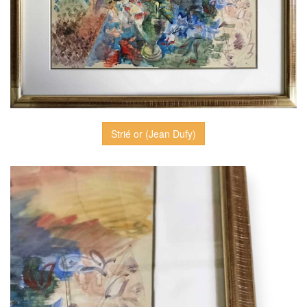
Strié or (Jean Dufy)