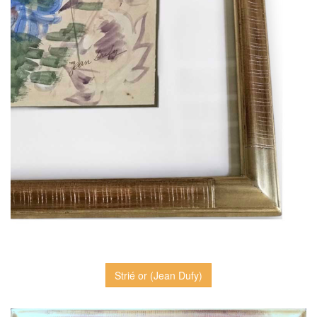
Strié or (Jean Dufy)