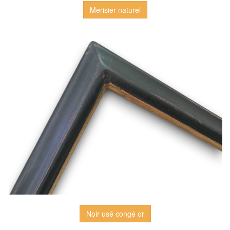
Merisier naturel
Noir usé congé or