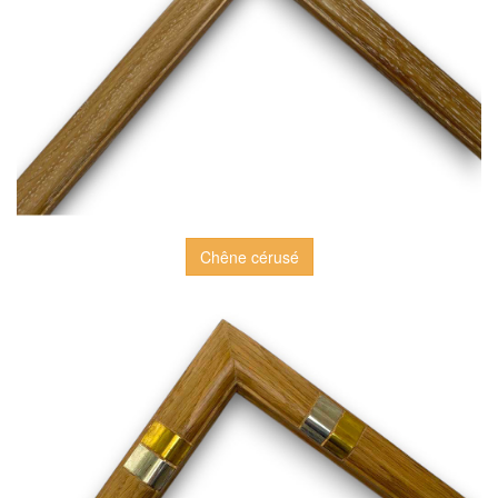
Chêne cérusé