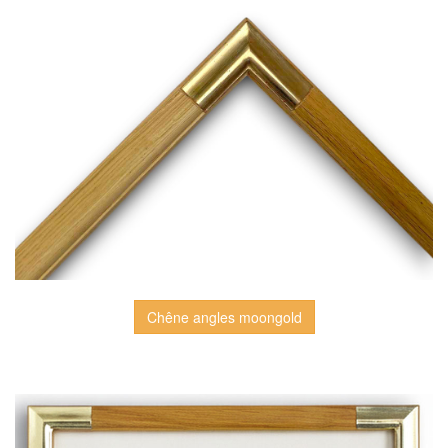
Chêne angles moongold