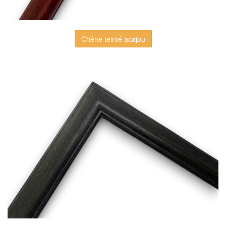
Chêne teinté acajou