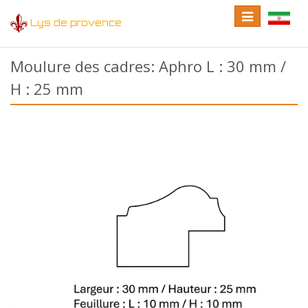
Toggle
Toggle
Lys de provence
navigation
language
Moulure des cadres: Aphro L : 30 mm /
H : 25 mm