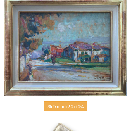
Strié or mlc30+10%