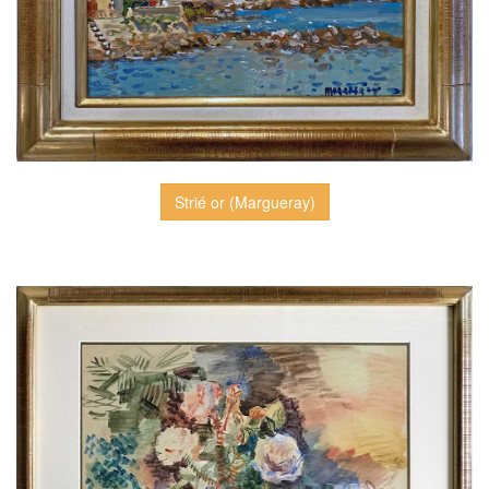
Strié or (Margueray)