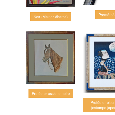
Prométhé
Noir (Mainor Abarca)
Protée or assiette noire
Protée or bleu 
(estampe japo