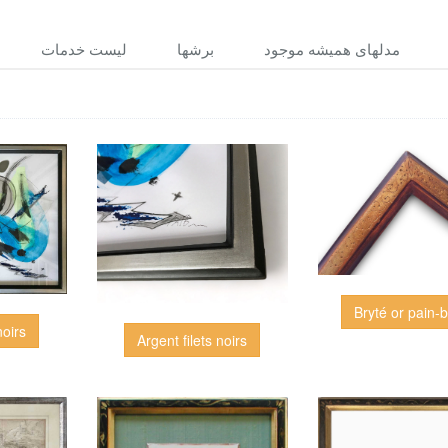
مدلهاى هميشه موجود
برشها
ليست خدمات
Bryté or pain-b
noirs
Argent filets noirs