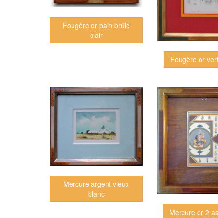
Fougère or pain brûlé
clair
Fougère or ver
Mercure argent vieux
blanc
Mercure or 2 as