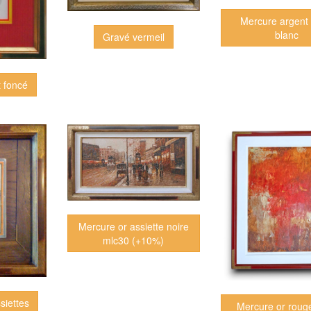
Mercure argent 
blanc
Gravé vermeil
t foncé
Mercure or assiette noire
mlc30 (+10%)
siettes
Mercure or rouge 