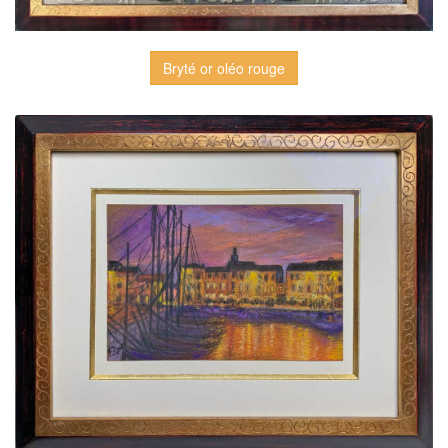
Bryté or oléo rouge