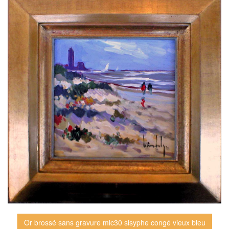
Or brossé sans gravure mlc30 sisyphe congé vieux bleu