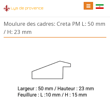
Toggle
Toggle
Lys de provence
navigation
language
Moulure des cadres: Creta PM L: 50 mm
/ H: 23 mm