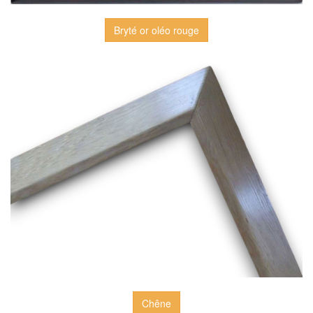
Bryté or oléo rouge
Chêne