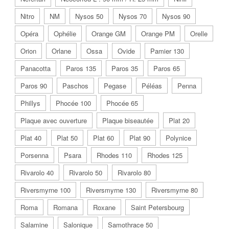
Nitro
NM
Nysos 50
Nysos 70
Nysos 90
Opéra
Ophélie
Orange GM
Orange PM
Orelle
Orion
Orlane
Ossa
Ovide
Pamier 130
Panacotta
Paros 135
Paros 35
Paros 65
Paros 90
Paschos
Pegase
Péléas
Penna
Phillys
Phocée 100
Phocée 65
Plaque avec ouverture
Plaque biseautée
Plat 20
Plat 40
Plat 50
Plat 60
Plat 90
Polynice
Porsenna
Psara
Rhodes 110
Rhodes 125
Rivarolo 40
Rivarolo 50
Rivarolo 80
Riversmyrne 100
Riversmyrne 130
Riversmyrne 80
Roma
Romana
Roxane
Saint Petersbourg
Salamine
Salonique
Samothrace 50