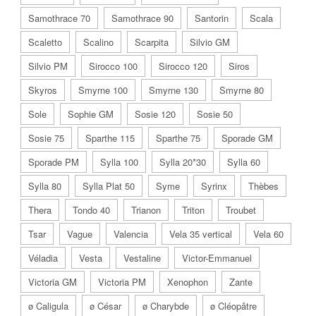
Samothrace 70
Samothrace 90
Santorin
Scala
Scaletto
Scalino
Scarpita
Silvio GM
Silvio PM
Sirocco 100
Sirocco 120
Siros
Skyros
Smyrne 100
Smyrne 130
Smyrne 80
Sole
Sophie GM
Sosie 120
Sosie 50
Sosie 75
Sparthe 115
Sparthe 75
Sporade GM
Sporade PM
Sylla 100
Sylla 20*30
Sylla 60
Sylla 80
Sylla Plat 50
Syme
Syrinx
Thèbes
Thera
Tondo 40
Trianon
Triton
Troubet
Tsar
Vague
Valencia
Vela 35 vertical
Vela 60
Véladia
Vesta
Vestaline
Victor-Emmanuel
Victoria GM
Victoria PM
Xenophon
Zante
ø Caligula
ø César
ø Charybde
ø Cléopâtre