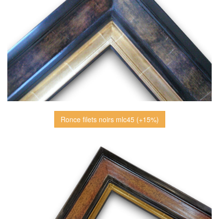
Ronce filets noirs mlc45 (+15%)