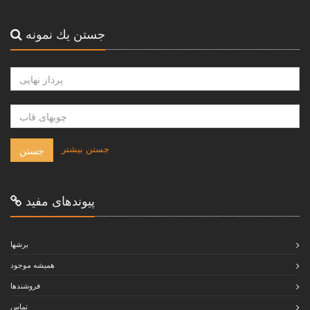
جستن يك نمونه
-
جستن بيشتر
جستن
پيوندهاى مفيد
برشها
هميشه موجود
فروشندها
تماس