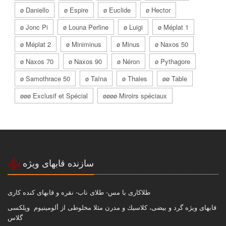
ø Daniello
ø Espire
ø Euclide
ø Hector
ø Jonc Pi
ø Louna Perline
ø Luigi
ø Méplat 1
ø Méplat 2
ø Miniminus
ø Minus
ø Naxos 50
ø Naxos 70
ø Naxos 90
ø Néron
ø Pythagore
ø Samothrace 50
ø Taïna
ø Thales
øø Table
øøø Exclusif et Spécial
øøøø Miroirs spéciaux
سازنده قابهاى ويژه
طلاكارى با مس- طلاى ناب- نقره و قابهاى كنده كارى
قابهاى ويژه گرد و بيضى، كلاسيك و مدرن مثلا مخلوطى از ألومينيوم وپلكسى
گلاس