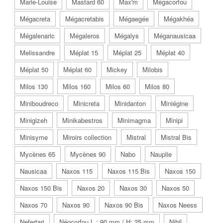
Marie-Louise
Mastard 60
Max'm
Mégacorfou
Mégacreta
Mégacretabis
Mégaegée
Mégakhéa
Mégalenaric
Mégaleros
Mégalys
Méganausicaa
Melissandre
Méplat 15
Méplat 25
Méplat 40
Méplat 50
Méplat 60
Mickey
Milobis
Milos 130
Milos 160
Milos 60
Milos 80
Miniboudreco
Minicreta
Minidanton
Miniégine
Minigizeh
Minikabestros
Minimagma
Minipi
Minisyme
Miroirs collection
Mistral
Mistral Bis
Mycènes 65
Mycènes 90
Nabo
Nauplie
Nausicaa
Naxos 115
Naxos 115 Bis
Naxos 150
Naxos 150 Bis
Naxos 20
Naxos 30
Naxos 50
Naxos 70
Naxos 90
Naxos 90 Bis
Naxos Neess
Nefertari
Néocorfou L : 90 mm / H: 25 mm
Nihil