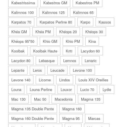
Kabestrissima
Kabestros GM
Kabestros PM
Kalimnos 100
Kalimnos 125
Kalimnos 65
Karpatos 70
Karpatos Perline 80
Karpo
Kassos
Khéa GM
Khéa PM
Khéops 20
Khéops 30
Khéops 95*50
Khio GM
Khio PM
Kina
Koolbak
Koolbak Haute
Kriti
Lacydon 60
Lacydon 80
Lebasque
Lemnos
Lenaric
Lepante
Leros
Leucade
Levone 100
Levone 140
Licorne
Lindos
Louis XIV Oreilles
Louna
Louna Perline
Louxor
Lucio 70
Lydie
Mac 130
Mac 50
Macedonia
Magma 135
Magma 135 Double Pente
Magma 160
Magma 160 Double Pente
Magma 95
Marcas