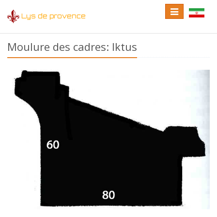
Toggle
Toggle
Lys de provence
navigation
language
Moulure des cadres: Iktus