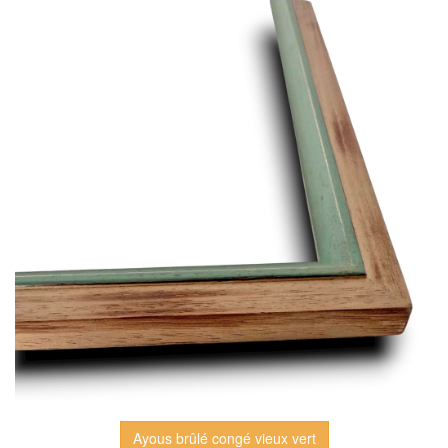
Ayous brûlé congé vieux vert