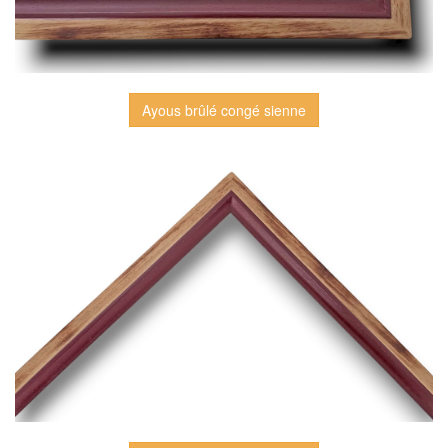
Ayous brûlé congé sienne