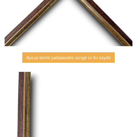
Ayous teinté palissandre congé or fin oxydé