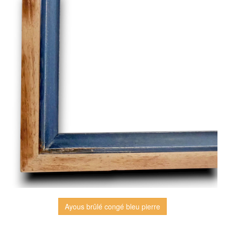
Ayous brûlé congé bleu pierre