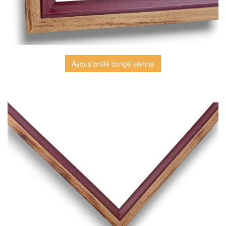
Ayous brûlé congé sienne