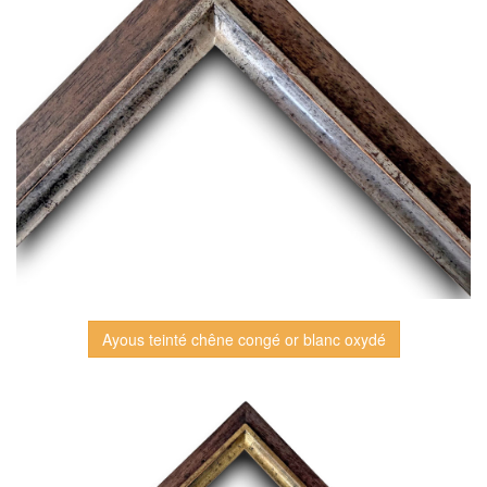
Ayous teinté chêne congé or blanc oxydé