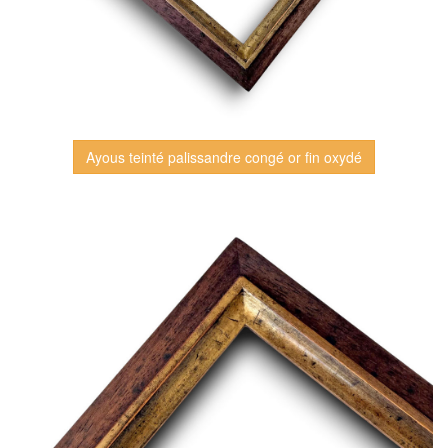
Ayous teinté palissandre congé or fin oxydé