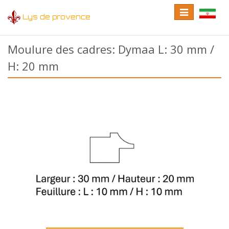
Toggle
Toggle
Lys de provence
navigation
language
Moulure des cadres: Dymaa L: 30 mm /
H: 20 mm