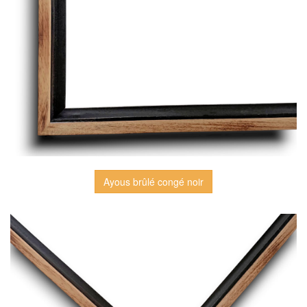
Ayous brûlé congé noir