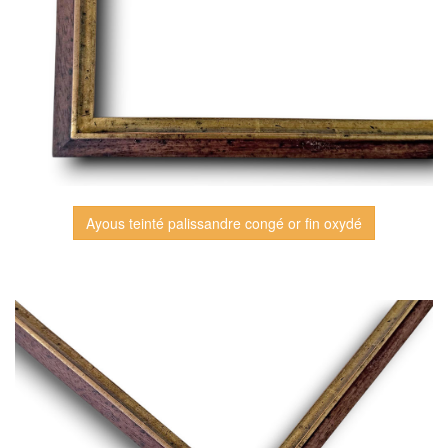
Ayous teinté palissandre congé or fin oxydé