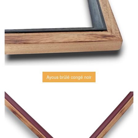
Ayous brûlé congé noir