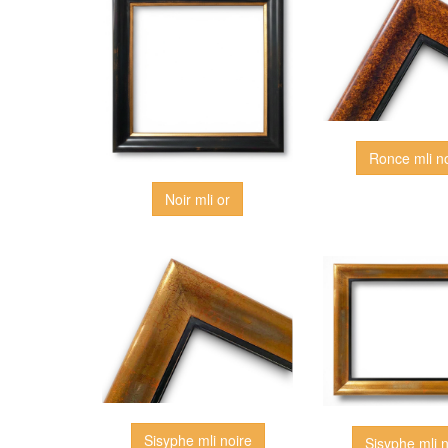
Ronce mli n
Noir mli or
Sisyphe mli noire
Sisyphe mli n