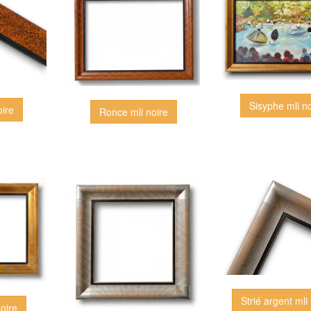
Sisyphe mli n
oire
Ronce mli noire
Strié argent mli
oire