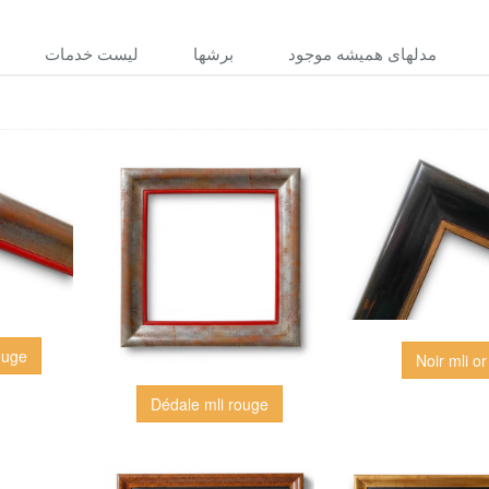
مدلهاى هميشه موجود
برشها
ليست خدمات
ouge
Noir mli or
Dédale mli rouge