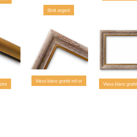
Strié argent
Vieux blanc gratté mli or
oire
Vieux blanc gratté