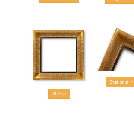
Strié or mli n
Strié or