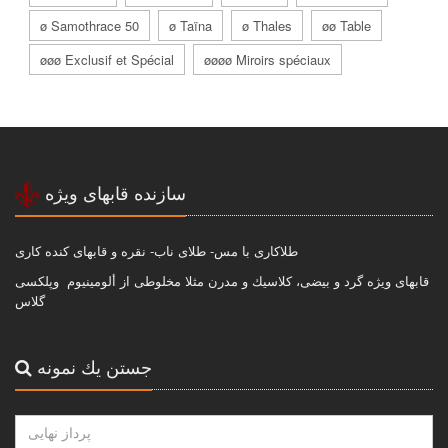
ø Samothrace 50
ø Taïna
ø Thales
øø Table
øøø Exclusif et Spécial
øøøø Miroirs spéciaux
سازنده قابهاى ويژه
طلاكارى با مس- طلاى ناب- نقره و قابهاى كنده كارى
قابهاى ويژه گرد و بيضى، كلاسيك و مدرن مثلا مخلوطى از ألومينيوم وپلكسى
گلاس
جستن يك نمونه