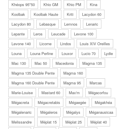
Khéops 95*50
Khio GM
Khio PM
Kina
Koolbak
Koolbak Haute
Kriti
Lacydon 60
Lacydon 80
Lebasque
Lemnos
Lenaric
Lepante
Leros
Leucade
Levone 100
Levone 140
Licorne
Lindos
Louis XIV Oreilles
Louna
Louna Perline
Louxor
Lucio 70
Lydie
Mac 130
Mac 50
Macedonia
Magma 135
Magma 135 Double Pente
Magma 160
Magma 160 Double Pente
Magma 95
Marcas
Marie-Louise
Mastard 60
Max'm
Mégacorfou
Mégacreta
Mégacretabis
Mégaegée
Mégakhéa
Mégalenaric
Mégaleros
Mégalys
Méganausicaa
Melissandre
Méplat 15
Méplat 25
Méplat 40