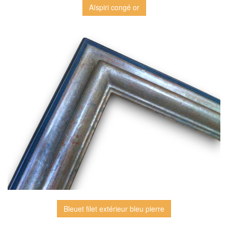
Aïspiri congé or
Bleuet filet extérieur bleu pierre