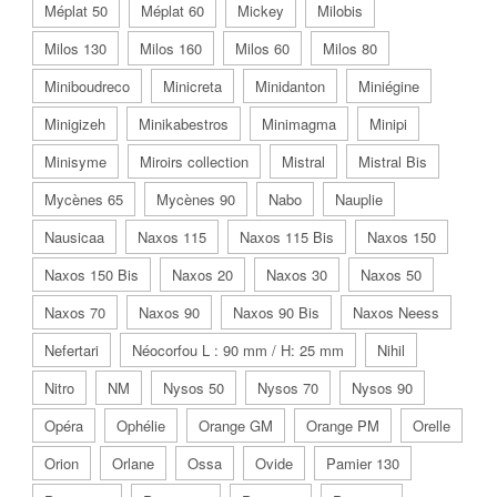
Méplat 50
Méplat 60
Mickey
Milobis
Milos 130
Milos 160
Milos 60
Milos 80
Miniboudreco
Minicreta
Minidanton
Miniégine
Minigizeh
Minikabestros
Minimagma
Minipi
Minisyme
Miroirs collection
Mistral
Mistral Bis
Mycènes 65
Mycènes 90
Nabo
Nauplie
Nausicaa
Naxos 115
Naxos 115 Bis
Naxos 150
Naxos 150 Bis
Naxos 20
Naxos 30
Naxos 50
Naxos 70
Naxos 90
Naxos 90 Bis
Naxos Neess
Nefertari
Néocorfou L : 90 mm / H: 25 mm
Nihil
Nitro
NM
Nysos 50
Nysos 70
Nysos 90
Opéra
Ophélie
Orange GM
Orange PM
Orelle
Orion
Orlane
Ossa
Ovide
Pamier 130