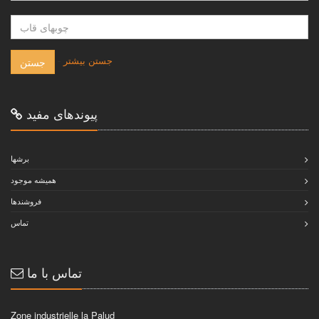
-
جستن بيشتر
جستن
پيوندهاى مفيد
برشها
هميشه موجود
فروشندها
تماس
تماس با ما
Zone industrielle la Palud