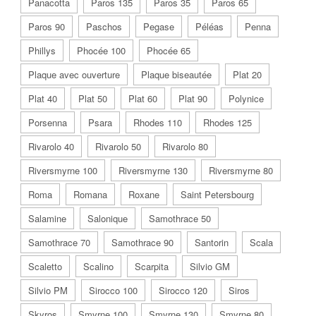
Panacotta
Paros 135
Paros 35
Paros 65
Paros 90
Paschos
Pegase
Péléas
Penna
Phillys
Phocée 100
Phocée 65
Plaque avec ouverture
Plaque biseautée
Plat 20
Plat 40
Plat 50
Plat 60
Plat 90
Polynice
Porsenna
Psara
Rhodes 110
Rhodes 125
Rivarolo 40
Rivarolo 50
Rivarolo 80
Riversmyrne 100
Riversmyrne 130
Riversmyrne 80
Roma
Romana
Roxane
Saint Petersbourg
Salamine
Salonique
Samothrace 50
Samothrace 70
Samothrace 90
Santorin
Scala
Scaletto
Scalino
Scarpita
Silvio GM
Silvio PM
Sirocco 100
Sirocco 120
Siros
Skyros
Smyrne 100
Smyrne 130
Smyrne 80