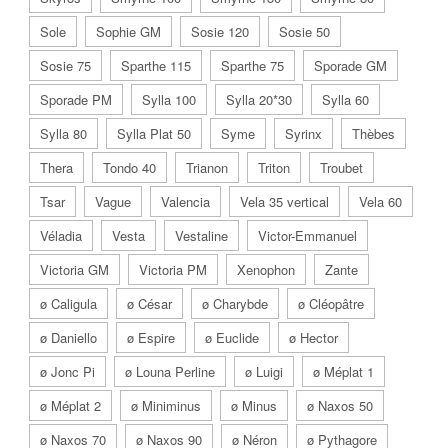
Sole
Sophie GM
Sosie 120
Sosie 50
Sosie 75
Sparthe 115
Sparthe 75
Sporade GM
Sporade PM
Sylla 100
Sylla 20*30
Sylla 60
Sylla 80
Sylla Plat 50
Syme
Syrinx
Thèbes
Thera
Tondo 40
Trianon
Triton
Troubet
Tsar
Vague
Valencia
Vela 35 vertical
Vela 60
Véladia
Vesta
Vestaline
Victor-Emmanuel
Victoria GM
Victoria PM
Xenophon
Zante
ø Caligula
ø César
ø Charybde
ø Cléopâtre
ø Daniello
ø Espire
ø Euclide
ø Hector
ø Jonc Pi
ø Louna Perline
ø Luigi
ø Méplat 1
ø Méplat 2
ø Miniminus
ø Minus
ø Naxos 50
ø Naxos 70
ø Naxos 90
ø Néron
ø Pythagore