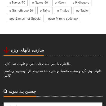
ø Naxos 70
ø Naxos 90
ø Néron
ø Pythagore
ø Samothrace 50
ø Taïna
ø Thales
øø Table
øøø Exclusif et Spécial
øøøø Miroirs spéciaux
سازنده قابهاى ويژه
طلاكارى با مس- طلاى ناب- نقره و قابهاى كنده كارى
قابهاى ويژه گرد و بيضى، كلاسيك و مدرن مثلا مخلوطى از ألومينيوم وپلكسى
گلاس
جستن يك نمونه