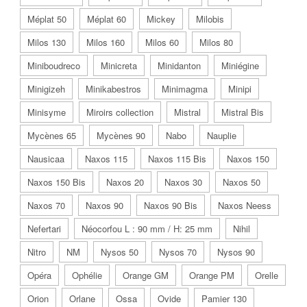
Méplat 50
Méplat 60
Mickey
Milobis
Milos 130
Milos 160
Milos 60
Milos 80
Miniboudreco
Minicreta
Minidanton
Miniégine
Minigizeh
Minikabestros
Minimagma
Minipi
Minisyme
Miroirs collection
Mistral
Mistral Bis
Mycènes 65
Mycènes 90
Nabo
Nauplie
Nausicaa
Naxos 115
Naxos 115 Bis
Naxos 150
Naxos 150 Bis
Naxos 20
Naxos 30
Naxos 50
Naxos 70
Naxos 90
Naxos 90 Bis
Naxos Neess
Nefertari
Néocorfou L : 90 mm / H: 25 mm
Nihil
Nitro
NM
Nysos 50
Nysos 70
Nysos 90
Opéra
Ophélie
Orange GM
Orange PM
Orelle
Orion
Orlane
Ossa
Ovide
Pamier 130