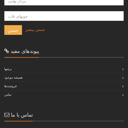
-
جستن بيشتر
جستن
پيوندهاى مفيد
برشها
هميشه موجود
فروشندها
تماس
تماس با ما