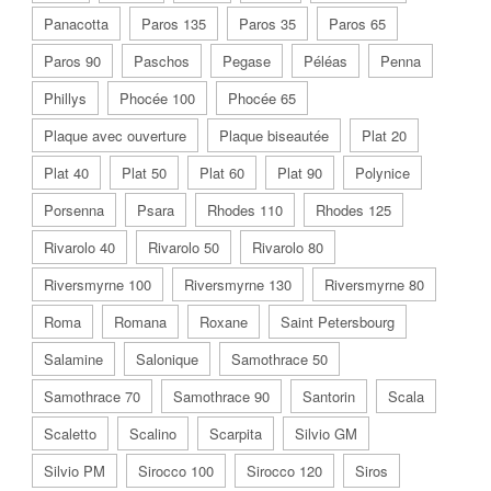
Panacotta
Paros 135
Paros 35
Paros 65
Paros 90
Paschos
Pegase
Péléas
Penna
Phillys
Phocée 100
Phocée 65
Plaque avec ouverture
Plaque biseautée
Plat 20
Plat 40
Plat 50
Plat 60
Plat 90
Polynice
Porsenna
Psara
Rhodes 110
Rhodes 125
Rivarolo 40
Rivarolo 50
Rivarolo 80
Riversmyrne 100
Riversmyrne 130
Riversmyrne 80
Roma
Romana
Roxane
Saint Petersbourg
Salamine
Salonique
Samothrace 50
Samothrace 70
Samothrace 90
Santorin
Scala
Scaletto
Scalino
Scarpita
Silvio GM
Silvio PM
Sirocco 100
Sirocco 120
Siros