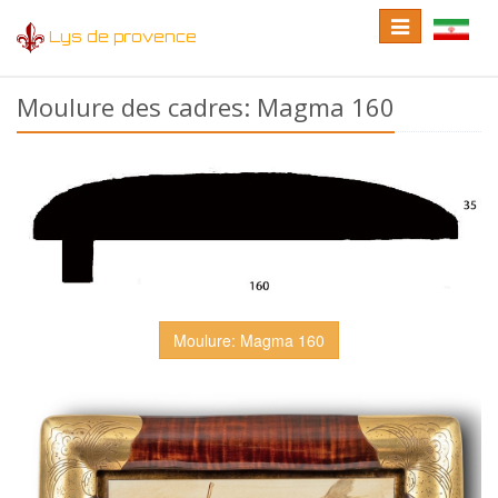
Toggle
Toggle
Lys de provence
navigation
language
Moulure des cadres: Magma 160
Moulure: Magma 160