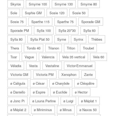
Skyros
Smyrne 100
Smyrne 130
Smyrne 80
Sole
Sophie GM
Sosie 120
Sosie 50
Sosie 75
Sparthe 115
Sparthe 75
Sporade GM
Sporade PM
Sylla 100
Sylla 20*30
Sylla 60
Sylla 80
Sylla Plat 50
Syme
Syrinx
Thèbes
Thera
Tondo 40
Trianon
Triton
Troubet
Tsar
Vague
Valencia
Vela 35 vertical
Vela 60
Véladia
Vesta
Vestaline
Victor-Emmanuel
Victoria GM
Victoria PM
Xenophon
Zante
ø Caligula
ø César
ø Charybde
ø Cléopâtre
ø Daniello
ø Espire
ø Euclide
ø Hector
ø Jonc Pi
ø Louna Perline
ø Luigi
ø Méplat 1
ø Méplat 2
ø Miniminus
ø Minus
ø Naxos 50