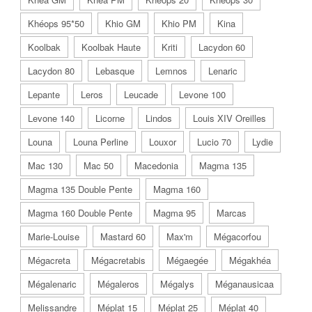
Khéops 95*50
Khio GM
Khio PM
Kina
Koolbak
Koolbak Haute
Kriti
Lacydon 60
Lacydon 80
Lebasque
Lemnos
Lenaric
Lepante
Leros
Leucade
Levone 100
Levone 140
Licorne
Lindos
Louis XIV Oreilles
Louna
Louna Perline
Louxor
Lucio 70
Lydie
Mac 130
Mac 50
Macedonia
Magma 135
Magma 135 Double Pente
Magma 160
Magma 160 Double Pente
Magma 95
Marcas
Marie-Louise
Mastard 60
Max'm
Mégacorfou
Mégacreta
Mégacretabis
Mégaegée
Mégakhéa
Mégalenaric
Mégaleros
Mégalys
Méganausicaa
Melissandre
Méplat 15
Méplat 25
Méplat 40