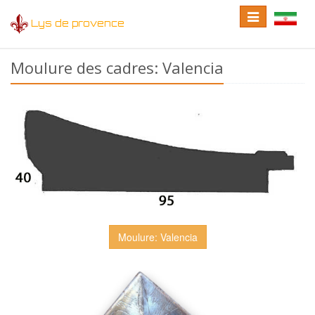
Toggle
Toggle
Lys de provence
navigation
language
Moulure des cadres: Valencia
Moulure: Valencia