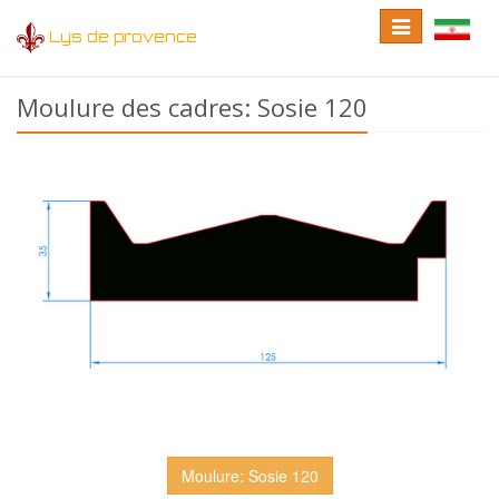
Toggle
Toggle
Lys de provence
navigation
language
Moulure des cadres: Sosie 120
Moulure: Sosie 120