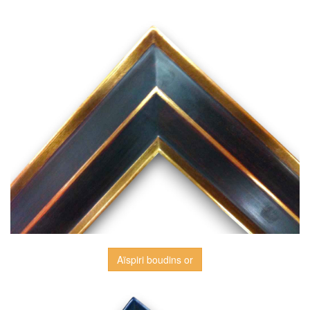
Aïspiri boudins or