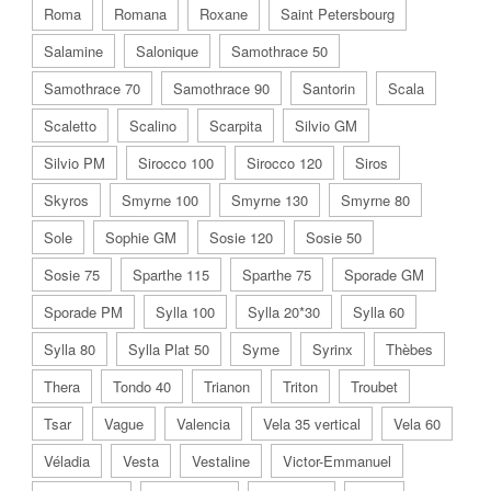
Roma
Romana
Roxane
Saint Petersbourg
Salamine
Salonique
Samothrace 50
Samothrace 70
Samothrace 90
Santorin
Scala
Scaletto
Scalino
Scarpita
Silvio GM
Silvio PM
Sirocco 100
Sirocco 120
Siros
Skyros
Smyrne 100
Smyrne 130
Smyrne 80
Sole
Sophie GM
Sosie 120
Sosie 50
Sosie 75
Sparthe 115
Sparthe 75
Sporade GM
Sporade PM
Sylla 100
Sylla 20*30
Sylla 60
Sylla 80
Sylla Plat 50
Syme
Syrinx
Thèbes
Thera
Tondo 40
Trianon
Triton
Troubet
Tsar
Vague
Valencia
Vela 35 vertical
Vela 60
Véladia
Vesta
Vestaline
Victor-Emmanuel