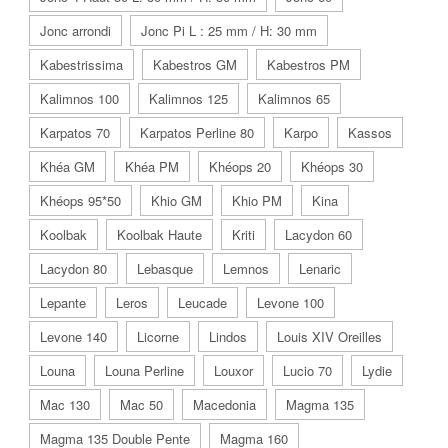
Jonc arrondi
Jonc Pi L : 25 mm / H: 30 mm
Kabestrissima
Kabestros GM
Kabestros PM
Kalimnos 100
Kalimnos 125
Kalimnos 65
Karpatos 70
Karpatos Perline 80
Karpo
Kassos
Khéa GM
Khéa PM
Khéops 20
Khéops 30
Khéops 95*50
Khio GM
Khio PM
Kina
Koolbak
Koolbak Haute
Kriti
Lacydon 60
Lacydon 80
Lebasque
Lemnos
Lenaric
Lepante
Leros
Leucade
Levone 100
Levone 140
Licorne
Lindos
Louis XIV Oreilles
Louna
Louna Perline
Louxor
Lucio 70
Lydie
Mac 130
Mac 50
Macedonia
Magma 135
Magma 135 Double Pente
Magma 160