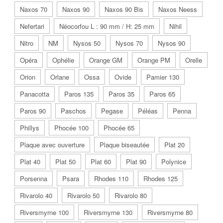
Naxos 70
Naxos 90
Naxos 90 Bis
Naxos Neess
Nefertari
Néocorfou L : 90 mm / H: 25 mm
Nihil
Nitro
NM
Nysos 50
Nysos 70
Nysos 90
Opéra
Ophélie
Orange GM
Orange PM
Orelle
Orion
Orlane
Ossa
Ovide
Pamier 130
Panacotta
Paros 135
Paros 35
Paros 65
Paros 90
Paschos
Pegase
Péléas
Penna
Phillys
Phocée 100
Phocée 65
Plaque avec ouverture
Plaque biseautée
Plat 20
Plat 40
Plat 50
Plat 60
Plat 90
Polynice
Porsenna
Psara
Rhodes 110
Rhodes 125
Rivarolo 40
Rivarolo 50
Rivarolo 80
Riversmyrne 100
Riversmyrne 130
Riversmyrne 80