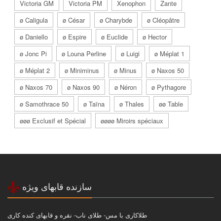
Victoria GM
Victoria PM
Xenophon
Zante
ø Caligula
ø César
ø Charybde
ø Cléopâtre
ø Daniello
ø Espire
ø Euclide
ø Hector
ø Jonc Pi
ø Louna Perline
ø Luigi
ø Méplat 1
ø Méplat 2
ø Miniminus
ø Minus
ø Naxos 50
ø Naxos 70
ø Naxos 90
ø Néron
ø Pythagore
ø Samothrace 50
ø Taïna
ø Thales
øø Table
øøø Exclusif et Spécial
øøøø Miroirs spéciaux
سازنده قابهاى ويژه
طلاكارى با مس- طلاى ناب- نقره و قابهاى كنده كارى