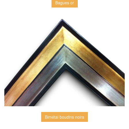
Bagues or
Bimétal boudins noirs