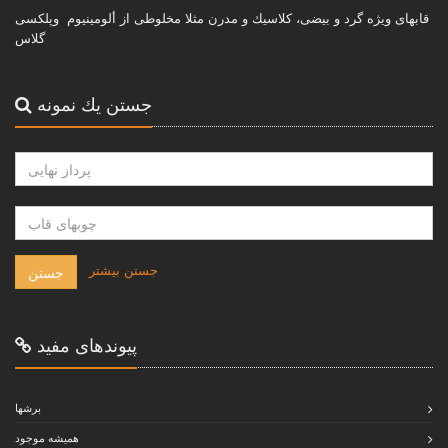
قابهاى ويژه گرد و بيضى، كلاسيك و مدرن مثلا مخلوطى از ألومينيوم وپلكسى
گلاس
جستن يك نمونه
-
جستن بيشتر
جستن
پيوندهاى مفيد
برشها
هميشه موجود