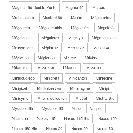
Magma 160 Double Pente
Magma 95
Marcas
Marie-Louise
Mastard 60
Max'm
Mégacorfou
Mégacreta
Mégacretabis
Mégaegée
Mégakhéa
Mégalenaric
Mégaleros
Mégalys
Méganausicaa
Melissandre
Méplat 15
Méplat 25
Méplat 40
Méplat 50
Méplat 60
Mickey
Milobis
Milos 130
Milos 160
Milos 60
Milos 80
Miniboudreco
Minicreta
Minidanton
Miniégine
Minigizeh
Minikabestros
Minimagma
Minipi
Minisyme
Miroirs collection
Mistral
Mistral Bis
Mycènes 65
Mycènes 90
Nabo
Nauplie
Nausicaa
Naxos 115
Naxos 115 Bis
Naxos 150
Naxos 150 Bis
Naxos 20
Naxos 30
Naxos 50