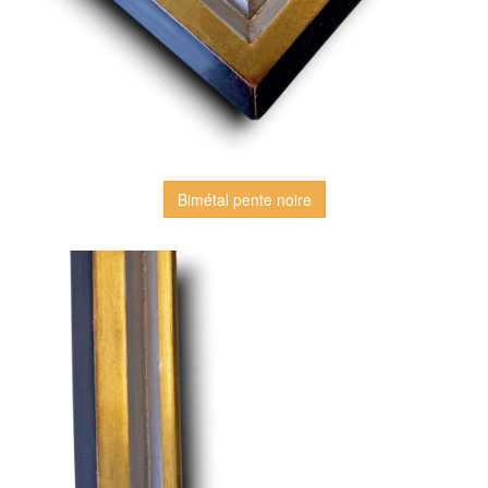
Bimétal pente noire