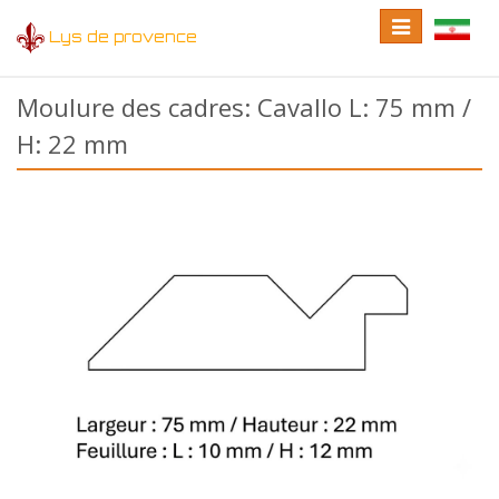
Toggle
Toggle
Lys de provence
navigation
language
Moulure des cadres: Cavallo L: 75 mm /
H: 22 mm