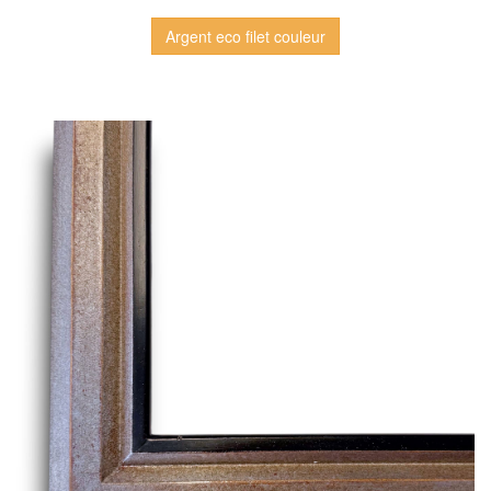
Argent eco filet couleur