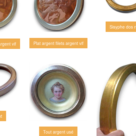
Sisyphe dos n
Plat argent filets argent vif
argent vif
nt
Tout argent usé