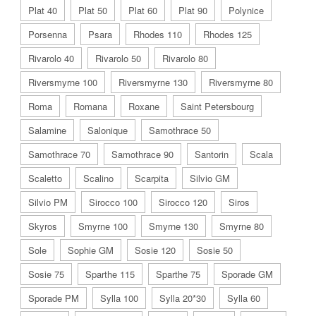
Plat 40
Plat 50
Plat 60
Plat 90
Polynice
Porsenna
Psara
Rhodes 110
Rhodes 125
Rivarolo 40
Rivarolo 50
Rivarolo 80
Riversmyrne 100
Riversmyrne 130
Riversmyrne 80
Roma
Romana
Roxane
Saint Petersbourg
Salamine
Salonique
Samothrace 50
Samothrace 70
Samothrace 90
Santorin
Scala
Scaletto
Scalino
Scarpita
Silvio GM
Silvio PM
Sirocco 100
Sirocco 120
Siros
Skyros
Smyrne 100
Smyrne 130
Smyrne 80
Sole
Sophie GM
Sosie 120
Sosie 50
Sosie 75
Sparthe 115
Sparthe 75
Sporade GM
Sporade PM
Sylla 100
Sylla 20*30
Sylla 60