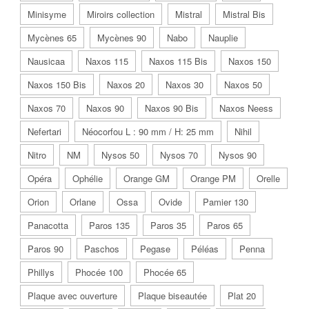
Minisyme
Miroirs collection
Mistral
Mistral Bis
Mycènes 65
Mycènes 90
Nabo
Nauplie
Nausicaa
Naxos 115
Naxos 115 Bis
Naxos 150
Naxos 150 Bis
Naxos 20
Naxos 30
Naxos 50
Naxos 70
Naxos 90
Naxos 90 Bis
Naxos Neess
Nefertari
Néocorfou L : 90 mm / H: 25 mm
Nihil
Nitro
NM
Nysos 50
Nysos 70
Nysos 90
Opéra
Ophélie
Orange GM
Orange PM
Orelle
Orion
Orlane
Ossa
Ovide
Pamier 130
Panacotta
Paros 135
Paros 35
Paros 65
Paros 90
Paschos
Pegase
Péléas
Penna
Phillys
Phocée 100
Phocée 65
Plaque avec ouverture
Plaque biseautée
Plat 20