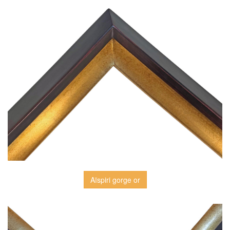
Aïspiri gorge or