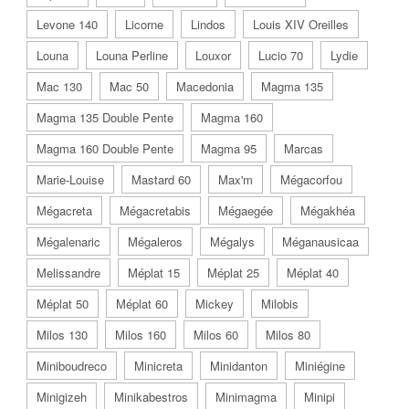
Levone 140
Licorne
Lindos
Louis XIV Oreilles
Louna
Louna Perline
Louxor
Lucio 70
Lydie
Mac 130
Mac 50
Macedonia
Magma 135
Magma 135 Double Pente
Magma 160
Magma 160 Double Pente
Magma 95
Marcas
Marie-Louise
Mastard 60
Max'm
Mégacorfou
Mégacreta
Mégacretabis
Mégaegée
Mégakhéa
Mégalenaric
Mégaleros
Mégalys
Méganausicaa
Melissandre
Méplat 15
Méplat 25
Méplat 40
Méplat 50
Méplat 60
Mickey
Milobis
Milos 130
Milos 160
Milos 60
Milos 80
Miniboudreco
Minicreta
Minidanton
Miniégine
Minigizeh
Minikabestros
Minimagma
Minipi