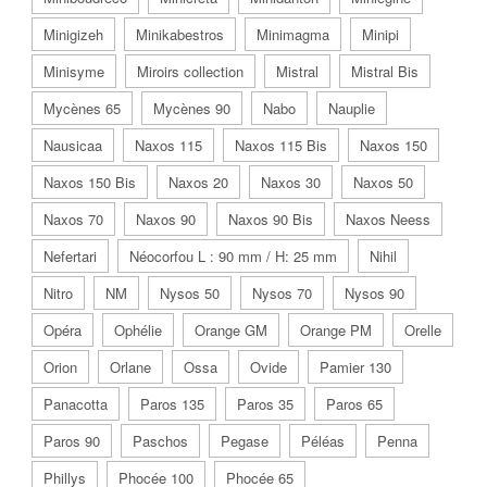
Minigizeh
Minikabestros
Minimagma
Minipi
Minisyme
Miroirs collection
Mistral
Mistral Bis
Mycènes 65
Mycènes 90
Nabo
Nauplie
Nausicaa
Naxos 115
Naxos 115 Bis
Naxos 150
Naxos 150 Bis
Naxos 20
Naxos 30
Naxos 50
Naxos 70
Naxos 90
Naxos 90 Bis
Naxos Neess
Nefertari
Néocorfou L : 90 mm / H: 25 mm
Nihil
Nitro
NM
Nysos 50
Nysos 70
Nysos 90
Opéra
Ophélie
Orange GM
Orange PM
Orelle
Orion
Orlane
Ossa
Ovide
Pamier 130
Panacotta
Paros 135
Paros 35
Paros 65
Paros 90
Paschos
Pegase
Péléas
Penna
Phillys
Phocée 100
Phocée 65