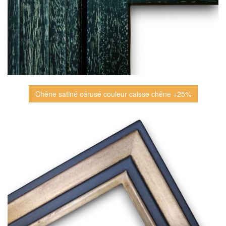
Chêne satiné cérusé couleur caisse chêne +25%