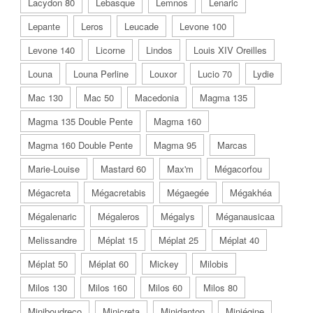
Lacydon 80
Lebasque
Lemnos
Lenaric
Lepante
Leros
Leucade
Levone 100
Levone 140
Licorne
Lindos
Louis XIV Oreilles
Louna
Louna Perline
Louxor
Lucio 70
Lydie
Mac 130
Mac 50
Macedonia
Magma 135
Magma 135 Double Pente
Magma 160
Magma 160 Double Pente
Magma 95
Marcas
Marie-Louise
Mastard 60
Max'm
Mégacorfou
Mégacreta
Mégacretabis
Mégaegée
Mégakhéa
Mégalenaric
Mégaleros
Mégalys
Méganausicaa
Melissandre
Méplat 15
Méplat 25
Méplat 40
Méplat 50
Méplat 60
Mickey
Milobis
Milos 130
Milos 160
Milos 60
Milos 80
Miniboudreco
Minicreta
Minidanton
Miniégine