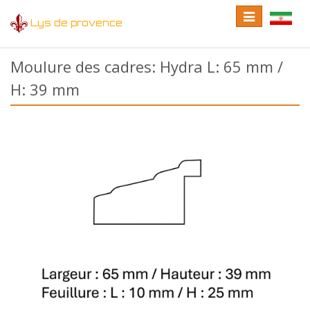
Toggle
Toggle
Lys de provence
navigation
language
Moulure des cadres: Hydra L: 65 mm /
H: 39 mm