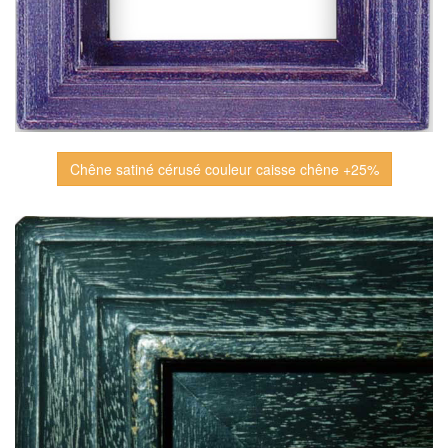
Chêne satiné cérusé couleur caisse chêne +25%